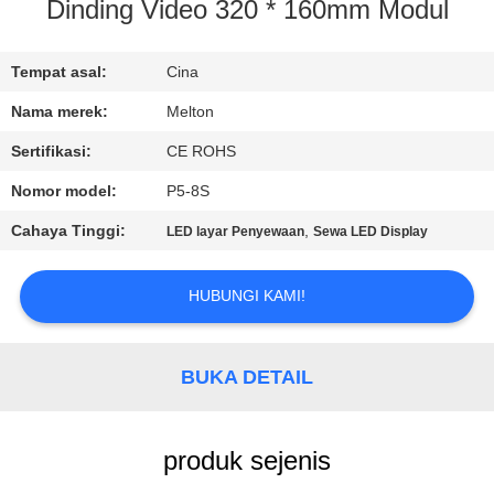
KUALITAS
Dinding Video 320 * 160mm Modul
COMPANY
Tempat asal:
Cina
NEWS
Nama merek:
Melton
Sertifikasi:
CE ROHS
SITEMAP
Nomor model:
P5-8S
Cahaya Tinggi:
,
LED layar Penyewaan
Sewa LED Display
PRIVACY
POLICY
HUBUNGI KAMI!
BUKA DETAIL
produk sejenis