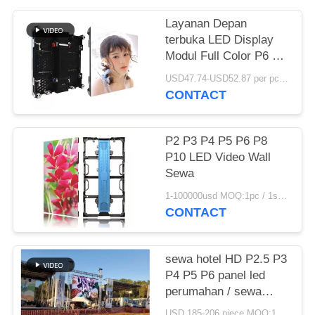
Layanan Depan
terbuka LED Display
Modul Full Color P6 P8
P10 Dengan Magnet
USD47.74-USD52.87 per pc MOQ:1pc
CONTACT
P2 P3 P4 P5 P6 P8
P10 LED Video Wall
Sewa
1-100000usd MOQ:1pc / 1sqm
CONTACT
sewa hotel HD P2.5 P3
P4 P5 P6 panel led
perumahan / sewa
dinding display led
USD 185-206 piece MOQ:1 potong