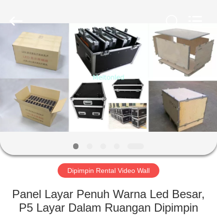
Melton
optoelectronics
co.,
LTD.
All
Rights
Reserved.
RUMAH
PRODUK
TENTANG
KAMI
TUR
PABRIK
Dipimpin Rental Video Wall
Panel Layar Penuh Warna Led Besar,
KONTROL
P5 Layar Dalam Ruangan Dipimpin