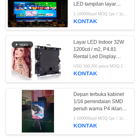
LED tampilan layar
dengan depan belakang
1-100000usd MOQ:1pc / 1sqm
buka lemari
KONTAK
Layar LED Indoor 32W
1200cd / m2, P4.81
Rental Led Display
Screen Dalam Video
USD 160-200 piece MOQ:1 potong
KONTAK
Depan terbuka kabinet
1/16 pemindaian SMD
penuh warna P4 iklan
dalam ruangan dipimpin
1-100000usd MOQ:1pc / 1sqm
layar tampilan
KONTAK