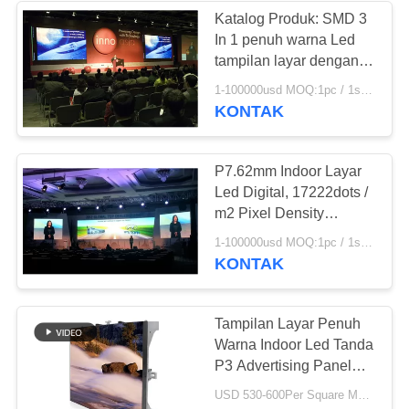
Katalog Produk: SMD 3
In 1 penuh warna Led
tampilan layar dengan
jarak pandang 6-50m
1-100000usd MOQ:1pc / 1sqm
KONTAK
P7.62mm Indoor Layar
Led Digital, 17222dots /
m2 Pixel Density
Tampilan
1-100000usd MOQ:1pc / 1sqm
KONTAK
Tampilan Layar Penuh
Warna Indoor Led Tanda
P3 Advertising Panel
1500cd / m2 Brightness
USD 530-600Per Square Meter MOQ:1 Meter Persegi