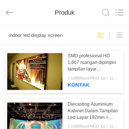
Melton
optoelectronics
co.,
Produk
LTD.
All
Rights
Reserved.
RUMAH
indoor led display screen
PRODUK
SMD profesional HD
1,667 ruangan dipimpin
TENTANG
tampilan layar
KAMI
kecerahan tinggi
1-100000usd MOQ:1pc / 1sqm
KONTAK
TUR
PABRIK
Diecasting Aluminium
Kabinet Dalam Tampilan
Led Layar 192mm ×
KONTROL
192mm
1-100000usd MOQ:1pc / 1sqm