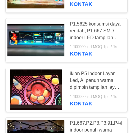
KUALITAS
KONTAK
COMPANY
P1.5625 konsumsi daya
NEWS
rendah, P1.667 SMD
indoor LED tampilan
layar untuk latar
SITEMAP
1-100000usd MOQ:1pc / 1sqm
belakang panggung
KONTAK
PRIVACY
iklan P5 Indoor Layar
POLICY
Led, Al penuh warna
dipimpin tampilan layar
12kg / pc
1-100000usd MOQ:1pc / 1sqm
KONTAK
P1.667,P2,P3,P3.91,P4/P5/P
indoor penuh warna