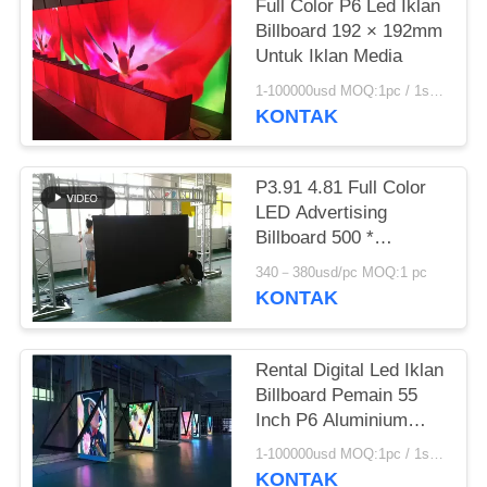
Full Color P6 Led Iklan
Billboard 192 × 192mm
Untuk Iklan Media
1-100000usd MOQ:1pc / 1sqm
KONTAK
P3.91 4.81 Full Color
LED Advertising
Billboard 500 *
1000mm AC 110 220V
340－380usd/pc MOQ:1 pc
1920HZ
KONTAK
Rental Digital Led Iklan
Billboard Pemain 55
Inch P6 Aluminium
Kabinet
1-100000usd MOQ:1pc / 1sqm
KONTAK