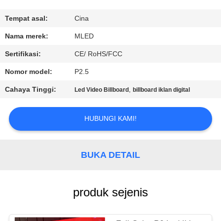
KUALITAS
Tempat asal:
Cina
COMPANY
Nama merek:
MLED
NEWS
Sertifikasi:
CE/ RoHS/FCC
Nomor model:
P2.5
SITEMAP
Cahaya Tinggi:
,
Led Video Billboard
billboard iklan digital
PRIVACY
HUBUNGI KAMI!
POLICY
BUKA DETAIL
produk sejenis