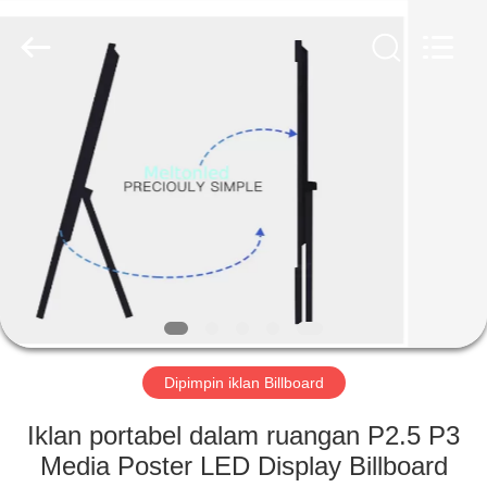
Melton
optoelectronics
co.,
LTD.
All
Rights
Reserved.
RUMAH
PRODUK
TENTANG
KAMI
TUR
PABRIK
Dipimpin iklan Billboard
Iklan portabel dalam ruangan P2.5 P3
KONTROL
Media Poster LED Display Billboard